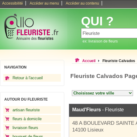
|
|
|
Accessibilité
Accéder au menu
Accéder au contenu
QUI ?
ex: livraison de fleurs
Accueil
Fleuriste Calvados
NAVIGATION
Fleuriste Calvados Pag
Retour à l'accueil
AUTOUR DU FLEURISTE
Maud'Fleurs
- Fleuriste
artisan fleuriste
fleurs à domicile
48 A BOULEVARD SAINTE
livraison fleurs
14100 Lisieux
bouquet de fleurs