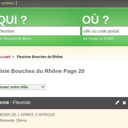
|
 contenu
QUI ?
OÙ ?
x: livraison de fleurs
ex: Cergy ou 95000
ccueil
Fleuriste Bouches du Rhône
riste Bouches du Rhône Page 20
nnie
- Fleuriste
HEMIN DE L ARMEE D AFRIQUE
Marseille 10ème