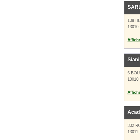
SAR
108 H
13010 
Affich
Siani
6 BO
13010 
Affich
Acad
302 R
13011 