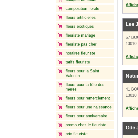
Affich
composition florale
fleurs artificielles
Les J
fleurs exotiques
fleuriste mariage
57 B
13010 
fleuriste pas cher
horaires fleuriste
Affich
tarifs fleuriste
fleurs pour la Saint
Valentin
Natur
fleurs pour la fête des
mères
41 BO
13010 
fleurs pour remerciement
fleurs pour une naissance
Affich
fleurs pour anniversaire
promo chez le fleuriste
Ode 
prix fleuriste