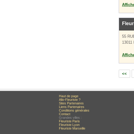
Affich
Fleu
55 RU
13011 
Affich
<<
Haut de page
Allo-Fleuriste ?
Sites Partenaires
Liens Partenaires
Conditions générales
Contact
Grandes villes :
Fleuriste Paris
Fleuriste Lyon
Fleuriste Marseille