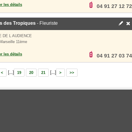
er les détails
04 91 27 12 72
rs des Tropiques
- Fleuriste
E DE L AUDIENCE
Marseille 11ème
er les détails
04 91 27 03 74
[...]
[...]
<
19
20
21
>
>>