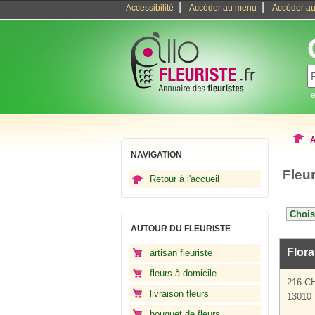
|
|
Accessibilité
Accéder au menu
Accéder au
e
A
NAVIGATION
Fleu
Retour à l'accueil
AUTOUR DU FLEURISTE
Flora
artisan fleuriste
fleurs à domicile
216 C
livraison fleurs
13010 
bouquet de fleurs