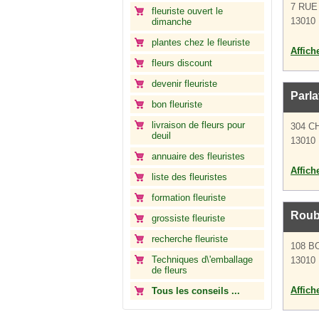
7 RUE
fleuriste ouvert le
13010 
dimanche
plantes chez le fleuriste
Affich
fleurs discount
devenir fleuriste
Parl
bon fleuriste
livraison de fleurs pour
304 C
deuil
13010 
annuaire des fleuristes
Affich
liste des fleuristes
formation fleuriste
Roub
grossiste fleuriste
recherche fleuriste
108 B
Techniques d\'emballage
13010 
de fleurs
Affich
Tous les conseils ...