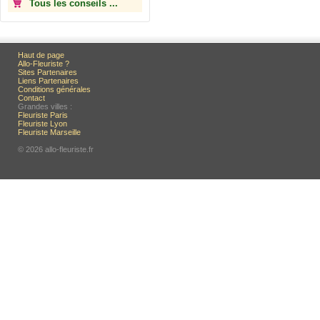
Tous les conseils ...
Haut de page
Allo-Fleuriste ?
Sites Partenaires
Liens Partenaires
Conditions générales
Contact
Grandes villes :
Fleuriste Paris
Fleuriste Lyon
Fleuriste Marseille
© 2026 allo-fleuriste.fr