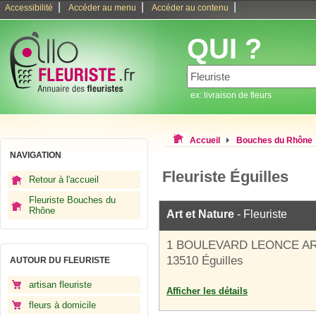
|
|
|
Accessibilité
Accéder au menu
Accéder au contenu
QUI ?
ex: livraison de fleurs
Accueil
Bouches du Rhône
NAVIGATION
Fleuriste Éguilles
Retour à l'accueil
Fleuriste Bouches du
Rhône
Art et Nature
- Fleuriste
1 BOULEVARD LEONCE A
13510 Éguilles
AUTOUR DU FLEURISTE
artisan fleuriste
Afficher les détails
fleurs à domicile