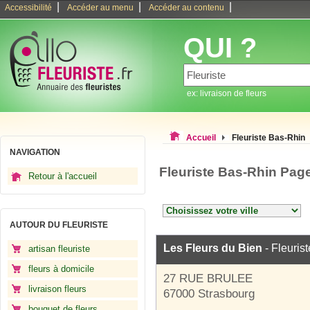
|
|
|
Accessibilité
Accéder au menu
Accéder au contenu
QUI ?
ex: livraison de fleurs
Accueil
Fleuriste Bas-Rhin
NAVIGATION
Fleuriste Bas-Rhin Pag
Retour à l'accueil
AUTOUR DU FLEURISTE
Les Fleurs du Bien
- Fleurist
artisan fleuriste
fleurs à domicile
27 RUE BRULEE
livraison fleurs
67000 Strasbourg
bouquet de fleurs