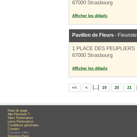
67000 Strasbourg
Afficher les détails
Pavillon de Fleurs
- Fleuriste
1 PLACE DES PEUPLIERS
67000 Strasbourg
Afficher les détails
[...]
<<
<
19
20
21
Haut de page
Allo-Fleuriste ?
Sites Partenaires
Liens Partenaires
Conditions générales
Contact
Grandes villes :
Fleuriste Paris