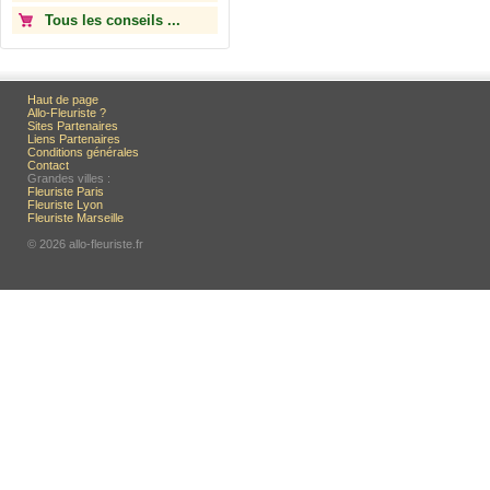
Tous les conseils ...
Haut de page
Allo-Fleuriste ?
Sites Partenaires
Liens Partenaires
Conditions générales
Contact
Grandes villes :
Fleuriste Paris
Fleuriste Lyon
Fleuriste Marseille
© 2026 allo-fleuriste.fr