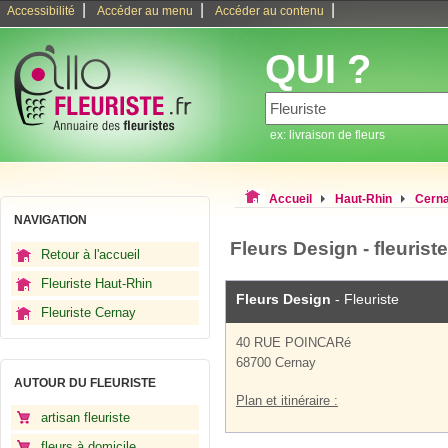
|
|
|
Accessibilité
Accéder au menu
Accéder au contenu
QUI ?
ex: livraison de fleurs
Accueil
Haut-Rhin
Cern
NAVIGATION
Fleurs Design - fleurist
Retour à l'accueil
Fleuriste Haut-Rhin
Fleurs Design
- Fleuriste
Fleuriste Cernay
40 RUE POINCARé
68700 Cernay
AUTOUR DU FLEURISTE
Plan et itinéraire :
artisan fleuriste
fleurs à domicile