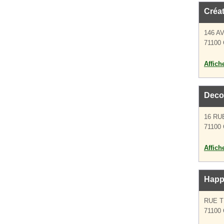
Créat
146 A
71100 
Affich
Deco'
16 RU
71100 
Affich
Happ
RUE 
71100 