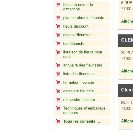
6 RUE
fleuriste ouvert le
71100 
dimanche
plantes chez le fleuriste
Affich
fleurs discount
devenir fleuriste
CLE
bon fleuriste
livraison de fleurs pour
20 PL
deuil
71100 
annuaire des fleuristes
Affich
liste des fleuristes
formation fleuriste
Clem
grossiste fleuriste
recherche fleuriste
RUE 
Techniques d\'emballage
71100 
de fleurs
Affich
Tous les conseils ...