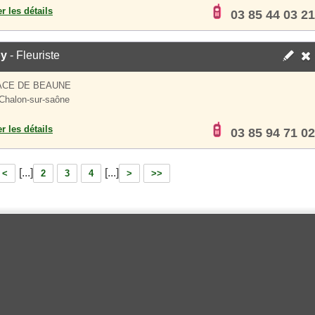
er les détails
03 85 44 03 21
y
- Fleuriste
ACE DE BEAUNE
Chalon-sur-saône
er les détails
03 85 94 71 02
[...]
[...]
<
2
3
4
>
>>