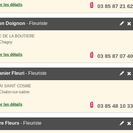
er les détails
03 85 87 21 62
on Doignon
- Fleuriste
E DE LA BOUTIERE
 Chagny
er les détails
03 85 87 07 40
nier Fleuri
- Fleuriste
AI SAINT COSME
Chalon-sur-saône
er les détails
03 85 48 10 33
re Fleurs
- Fleuriste