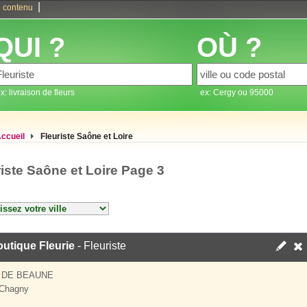
|
 contenu
QUI ?
OÙ ?
x: livraison de fleurs
ex: Cergy ou 95000
ccueil
Fleuriste Saône et Loire
riste Saône et Loire Page 3
utique Fleurie
- Fleuriste
 DE BEAUNE
 Chagny