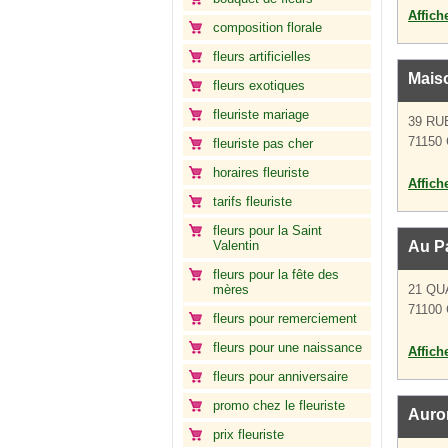
Affich
composition florale
fleurs artificielles
Mais
fleurs exotiques
fleuriste mariage
39 RU
71150
fleuriste pas cher
horaires fleuriste
Affich
tarifs fleuriste
fleurs pour la Saint
Valentin
Au Pa
fleurs pour la fête des
mères
21 QU
71100 
fleurs pour remerciement
fleurs pour une naissance
Affich
fleurs pour anniversaire
promo chez le fleuriste
Auro
prix fleuriste