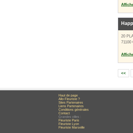
Affich
Happ
20 PL
71100 
Affich
<<
Haut de page
Allo-Fleuriste ?
Sites Partenaires
Liens Partenaires
Conditions générales
Contact
Grandes villes :
Fleuriste Paris
Fleuriste Lyon
Fleuriste Marseille