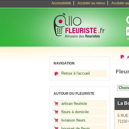
|
|
Accessibilité
Accéder au menu
Accéder au
e
A
NAVIGATION
Fleu
Retour à l'accueil
AUTOUR DU FLEURISTE
La Bo
artisan fleuriste
fleurs à domicile
5 RUE
livraison fleurs
71150
bouquet de fleurs