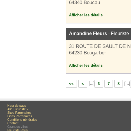
64340 Boucau
Afficher les détails
Amandine Fleurs
- Fleuriste
31 ROUTE DE SAULT DE N
64230 Bougarber
Afficher les détails
[...]
[...]
<<
<
6
7
8
Haut de page
Allo-Fleuriste ?
Sites Partenaires
Liens Partenaires
Conditions générales
Contact
Grandes villes :
Fleuriste Paris