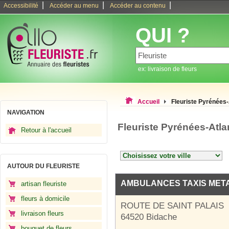
|
|
|
Accessibilité
Accéder au menu
Accéder au contenu
QUI ?
ex: livraison de fleurs
Accueil
Fleuriste Pyrénées-
NAVIGATION
Fleuriste Pyrénées-Atl
Retour à l'accueil
AUTOUR DU FLEURISTE
AMBULANCES TAXIS MET
artisan fleuriste
fleurs à domicile
ROUTE DE SAINT PALAIS
livraison fleurs
64520 Bidache
bouquet de fleurs