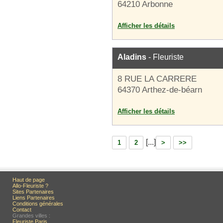
64210 Arbonne
Afficher les détails
Aladins
- Fleuriste
8 RUE LA CARRERE
64370 Arthez-de-béarn
Afficher les détails
[...]
1
2
>
>>
Haut de page
Allo-Fleuriste ?
Sites Partenaires
Liens Partenaires
Conditions générales
Contact
Grandes villes :
Fleuriste Paris