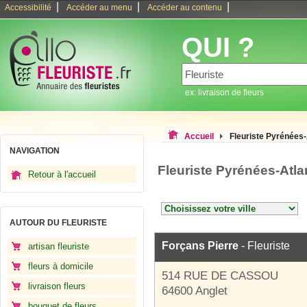
|
|
|
Accessibilité
Accéder au menu
Accéder au contenu
QUI ?
ex: livraison de fleurs
Accueil
Fleuriste Pyrénées-
NAVIGATION
Fleuriste Pyrénées-Atl
Retour à l'accueil
AUTOUR DU FLEURISTE
Forçans Pierre
- Fleuriste
artisan fleuriste
fleurs à domicile
514 RUE DE CASSOU
livraison fleurs
64600 Anglet
bouquet de fleurs