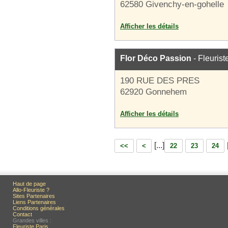
62580 Givenchy-en-gohelle
Afficher les détails
Flor Déco Passion
- Fleurist
190 RUE DES PRES
62920 Gonnehem
Afficher les détails
[...]
<<
<
22
23
24
Haut de page
Allo-Fleuriste ?
Sites Partenaires
Liens Partenaires
Conditions générales
Contact
Grandes villes :
Fleuriste Paris