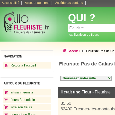
|
|
|
Accessibilité
Accéder au menu
Accéder au contenu
QUI ?
ex: livraison de fleurs
Accueil
Fleuriste Pas de Ca
NAVIGATION
Fleuriste Pas de Calais
Retour à l'accueil
AUTOUR DU FLEURISTE
Il était une Fleur
- Fleuriste
artisan fleuriste
fleurs à domicile
35 50
livraison fleurs
62490 Fresnes-lès-montaub
bouquet de fleurs