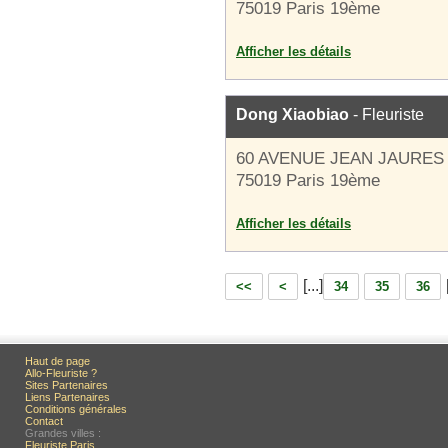
75019 Paris 19ème
Afficher les détails
Dong Xiaobiao
- Fleuriste
60 AVENUE JEAN JAURES
75019 Paris 19ème
Afficher les détails
[...]
<<
<
34
35
36
Haut de page
Allo-Fleuriste ?
Sites Partenaires
Liens Partenaires
Conditions générales
Contact
Grandes villes :
Fleuriste Paris