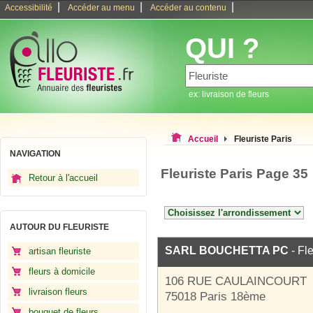
|
|
|
Accessibilité
Accéder au menu
Accéder au contenu
QUI ?
ex: livraison de fleurs
Accueil
Fleuriste Paris
NAVIGATION
Fleuriste Paris Page 35
Retour à l'accueil
AUTOUR DU FLEURISTE
SARL BOUCHETTA PC
- Fle
artisan fleuriste
fleurs à domicile
106 RUE CAULAINCOURT
livraison fleurs
75018 Paris 18ème
bouquet de fleurs