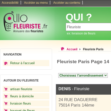
|
|
|
Accessibilité
Accéder au menu
Accéder au contenu
QUI ?
ex: livraison de fleurs
Accueil
Fleuriste Paris
NAVIGATION
Fleuriste Paris Page 14
Retour à l'accueil
AUTOUR DU FLEURISTE
DENIS
- Fleuriste
artisan fleuriste
fleurs à domicile
24 RUE DAGUERRE
livraison fleurs
75014 Paris 14ème
bouquet de fleurs