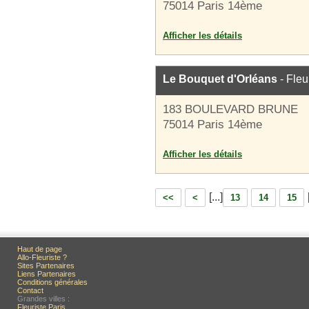
75014 Paris 14ème
Afficher les détails
Le Bouquet d'Orléans
- Fleu
183 BOULEVARD BRUNE
75014 Paris 14ème
Afficher les détails
[...]
<<
<
13
14
15
Haut de page
Allo-Fleuriste ?
Sites Partenaires
Liens Partenaires
Conditions générales
Contact
Grandes villes :
Fleuriste Paris