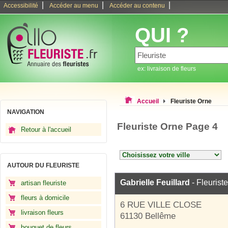
|
|
|
Accessibilité
Accéder au menu
Accéder au contenu
QUI ?
ex: livraison de fleurs
Accueil
Fleuriste Orne
NAVIGATION
Fleuriste Orne Page 4
Retour à l'accueil
AUTOUR DU FLEURISTE
Gabrielle Feuillard
- Fleuriste
artisan fleuriste
fleurs à domicile
6 RUE VILLE CLOSE
livraison fleurs
61130 Bellême
bouquet de fleurs