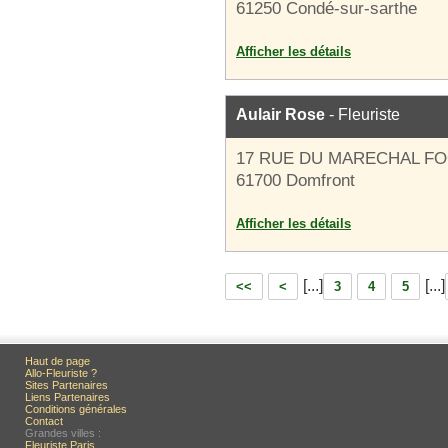
61250 Condé-sur-sarthe
Afficher les détails
Aulair Rose
- Fleuriste
17 RUE DU MARECHAL F
61700 Domfront
Afficher les détails
[...]
[...]
<<
<
3
4
5
Haut de page
Allo-Fleuriste ?
Sites Partenaires
Liens Partenaires
Conditions générales
Contact
Grandes villes :
Fleuriste Paris