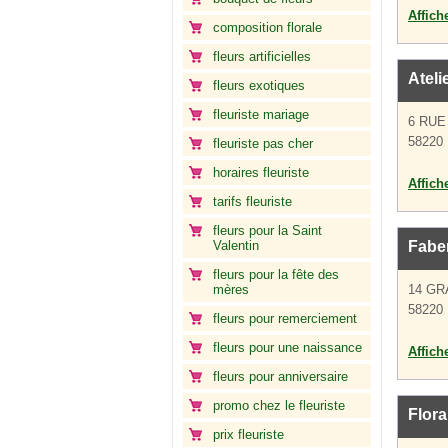
Affich
composition florale
fleurs artificielles
Ateli
fleurs exotiques
fleuriste mariage
6 RUE
58220
fleuriste pas cher
horaires fleuriste
Affich
tarifs fleuriste
fleurs pour la Saint
Valentin
Faber
fleurs pour la fête des
mères
14 GR
58220
fleurs pour remerciement
fleurs pour une naissance
Affich
fleurs pour anniversaire
promo chez le fleuriste
Flora
prix fleuriste