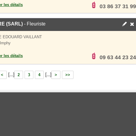
er les détails
03 86 37 31 99
E (SARL)
- Fleuriste
E EDOUARD VAILLANT
 Imphy
er les détails
09 63 44 23 24
[...]
[...]
<
2
3
4
>
>>