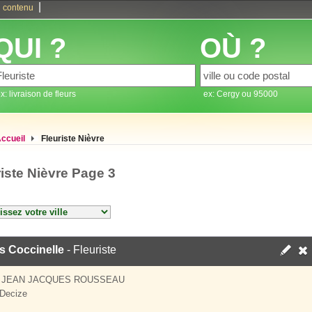
|
 contenu
QUI ?
OÙ ?
x: livraison de fleurs
ex: Cergy ou 95000
ccueil
Fleuriste Nièvre
riste Nièvre Page 3
s Coccinelle
- Fleuriste
E JEAN JACQUES ROUSSEAU
Decize