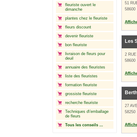
51 R
fleuriste ouvert le
58600 
dimanche
plantes chez le fleuriste
Affich
fleurs discount
devenir fleuriste
Les S
bon fleuriste
livraison de fleurs pour
2 RU
deuil
58600 
annuaire des fleuristes
Affich
liste des fleuristes
formation fleuriste
Berth
grossiste fleuriste
recherche fleuriste
27 AV
Techniques d\'emballage
58250 
de fleurs
Affich
Tous les conseils ...