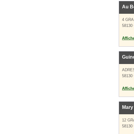
Au B
4 GR
58130 
Affich
Guino
ADRE
58130 
Affich
Mary 
12 GR
58130 