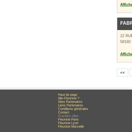
Affich
FABR
22 RU
58160
Affich
<<
Haut de page
Allo-Fleuriste ?
Sites Partenaires
Liens Partenaires
Conditions générales
Contact
Grandes villes :
Fleuriste Paris
Fleuriste Lyon
Fleuriste Marseille