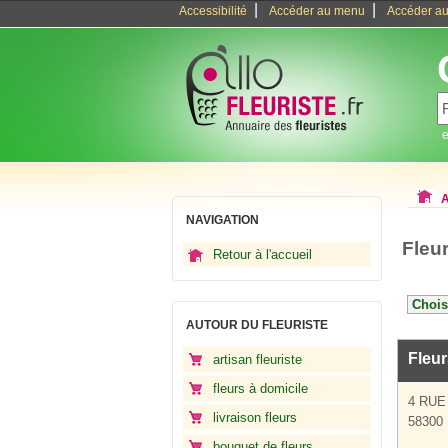
|
|
Accessibilité
Accéder au menu
Accéder au
e
A
NAVIGATION
Fleu
Retour à l'accueil
AUTOUR DU FLEURISTE
Fleur
artisan fleuriste
fleurs à domicile
4 RU
livraison fleurs
58300 
bouquet de fleurs