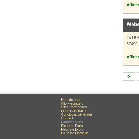
Affich
Webe
25 RU
57490 
Affich
<<
Haut de page
Allo-Fleuriste ?
Sites Partenaires
Liens Partenaires
Conditions générales
Contact
Grandes villes :
Fleuriste Paris
Fleuriste Lyon
Fleuriste Marseille