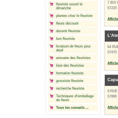
7 BIS
fleuriste ouvert le
57220 
dimanche
plantes chez le fleuriste
Affich
fleurs discount
devenir fleuriste
L'Ate
bon fleuriste
livraison de fleurs pour
64 RU
deuil
57470
annuaire des fleuristes
Affich
liste des fleuristes
formation fleuriste
Capu
grossiste fleuriste
recherche fleuriste
9 RUE
Techniques d\'emballage
57990 
de fleurs
Affich
Tous les conseils ...