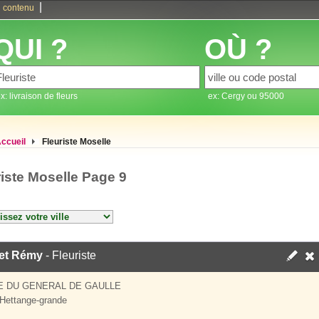
|
 contenu
QUI ?
OÙ ?
x: livraison de fleurs
ex: Cergy ou 95000
ccueil
Fleuriste Moselle
riste Moselle Page 9
et Rémy
- Fleuriste
E DU GENERAL DE GAULLE
Hettange-grande