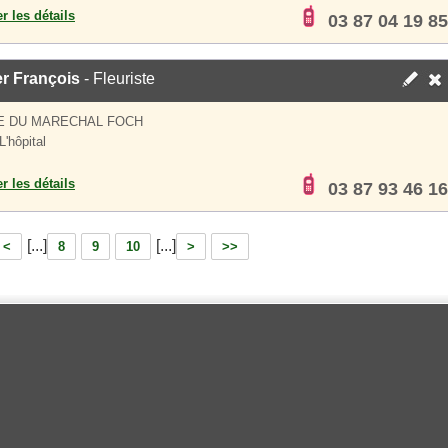
er les détails
03 87 04 19 85
r François
- Fleuriste
E DU MARECHAL FOCH
L'hôpital
er les détails
03 87 93 46 16
[...]
[...]
<
8
9
10
>
>>