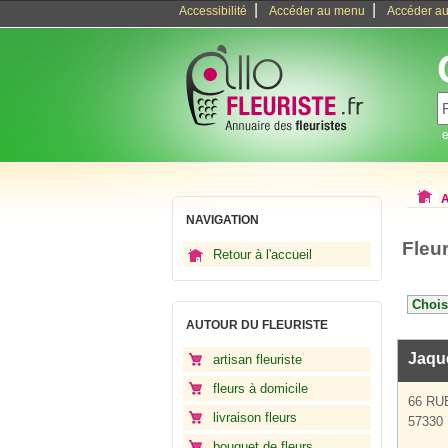
|
|
Accessibilité
Accéder au menu
Accéder au
e
A
NAVIGATION
Fleu
Retour à l'accueil
AUTOUR DU FLEURISTE
Jaqu
artisan fleuriste
fleurs à domicile
66 RU
livraison fleurs
57330 
bouquet de fleurs