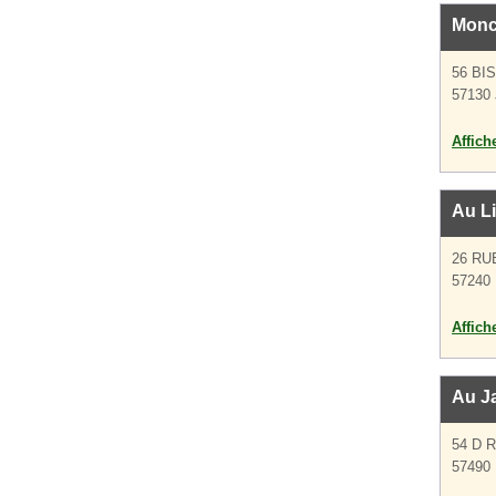
Monc
56 BI
57130 
Affich
Au Li
26 RU
57240
Affich
Au Ja
54 D 
57490 