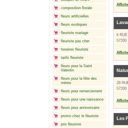
Affich
composition florale
fleurs artificielles
Lava
fleurs exotiques
fleuriste mariage
6 RUE
57330 
fleuriste pas cher
horaires fleuriste
Affich
tarifs fleuriste
fleurs pour la Saint
Valentin
Natur
fleurs pour la fête des
mères
28 RU
57330 
fleurs pour remerciement
fleurs pour une naissance
Affich
fleurs pour anniversaire
promo chez le fleuriste
Les F
prix fleuriste