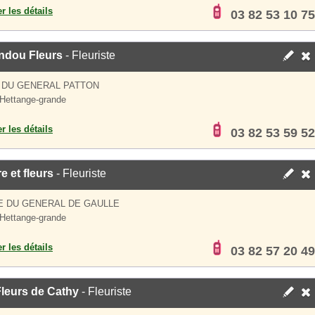
er les détails
03 82 53 10 75
ndou Fleurs
- Fleuriste
 DU GENERAL PATTON
Hettange-grande
er les détails
03 82 53 59 52
e et fleurs
- Fleuriste
E DU GENERAL DE GAULLE
Hettange-grande
er les détails
03 82 57 20 49
leurs de Cathy
- Fleuriste