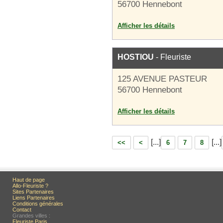
56700 Hennebont
Afficher les détails
HOSTIOU
- Fleuriste
125 AVENUE PASTEUR
56700 Hennebont
Afficher les détails
[...]
[...]
<<
<
6
7
8
Haut de page
Allo-Fleuriste ?
Sites Partenaires
Liens Partenaires
Conditions générales
Contact
Grandes villes :
Fleuriste Paris