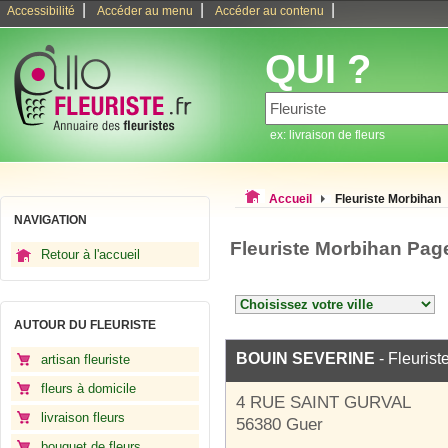
|
|
|
Accessibilité
Accéder au menu
Accéder au contenu
QUI ?
ex: livraison de fleurs
Accueil
Fleuriste Morbihan
NAVIGATION
Fleuriste Morbihan Pag
Retour à l'accueil
AUTOUR DU FLEURISTE
BOUIN SEVERINE
- Fleurist
artisan fleuriste
fleurs à domicile
4 RUE SAINT GURVAL
livraison fleurs
56380 Guer
bouquet de fleurs