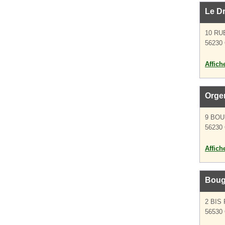
Le D
10 RU
56230
Affich
Orge
9 BO
56230
Affich
Boug
2 BIS
56530