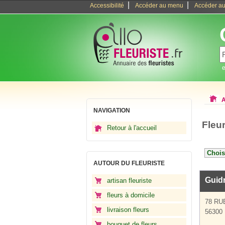
|
|
Accessibilité
Accéder au menu
Accéder au
e
A
NAVIGATION
Fleu
Retour à l'accueil
AUTOUR DU FLEURISTE
Guidr
artisan fleuriste
fleurs à domicile
78 RU
livraison fleurs
56300 
bouquet de fleurs