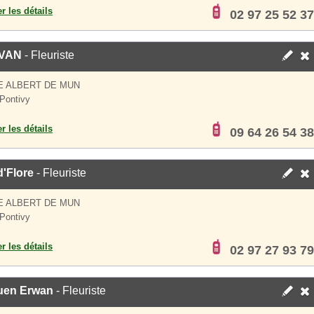
er les détails
02 97 25 52 37
VAN
- Fleuriste
E ALBERT DE MUN
Pontivy
er les détails
09 64 26 54 38
'Flore
- Fleuriste
E ALBERT DE MUN
Pontivy
er les détails
02 97 27 93 79
uen Erwan
- Fleuriste