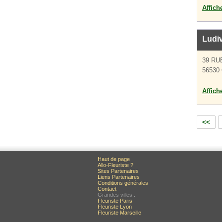
Affich
Ludiv
39 RU
56530
Affich
<<
Haut de page
Allo-Fleuriste ?
Sites Partenaires
Liens Partenaires
Conditions générales
Contact
Grandes villes :
Fleuriste Paris
Fleuriste Lyon
Fleuriste Marseille