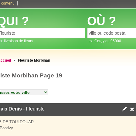
|
 contenu
QUI ?
OÙ ?
x: livraison de fleurs
ex: Cergy ou 95000
ccueil
Fleuriste Morbihan
riste Morbihan Page 19
ais Denis
- Fleuriste
E DE TOULDOUAR
Pontivy