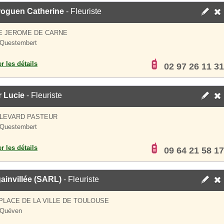
roguen Catherine
- Fleuriste
E JEROME DE CARNE
 Questembert
er les détails
02 97 26 11 31
r Lucie
- Fleuriste
ULEVARD PASTEUR
 Questembert
er les détails
09 64 21 58 17
ainvillée (SARL)
- Fleuriste
 PLACE DE LA VILLE DE TOULOUSE
 Quéven