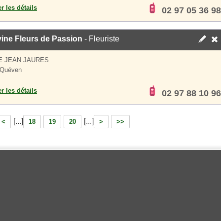
er les détails
02 97 05 36 98
ine Fleurs de Passion
- Fleuriste
E JEAN JAURES
 Quéven
er les détails
02 97 88 10 96
[...]
[...]
<
18
19
20
>
>>