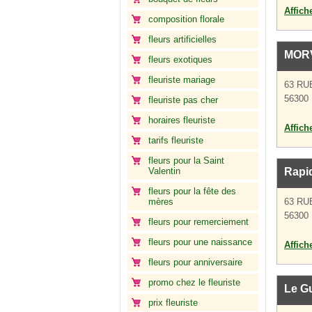
Affich
composition florale
fleurs artificielles
MOR
fleurs exotiques
fleuriste mariage
63 RU
56300 
fleuriste pas cher
horaires fleuriste
Affich
tarifs fleuriste
fleurs pour la Saint
Valentin
Rapid
fleurs pour la fête des
mères
63 RU
56300 
fleurs pour remerciement
fleurs pour une naissance
Affich
fleurs pour anniversaire
promo chez le fleuriste
Le G
prix fleuriste