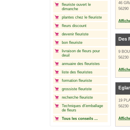
46 GR
fleuriste ouvert le
56290 
dimanche
plantes chez le fleuriste
Affich
fleurs discount
devenir fleuriste
Des F
bon fleuriste
livraison de fleurs pour
9 BO
deuil
56230
annuaire des fleuristes
Affich
liste des fleuristes
formation fleuriste
Eglan
grossiste fleuriste
recherche fleuriste
19 PL
Techniques d\'emballage
56230
de fleurs
Affich
Tous les conseils ...