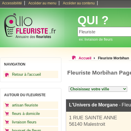
|
|
|
Accessibilité
Accéder au menu
Accéder au contenu
QUI ?
ex: livraison de fleurs
Accueil
Fleuriste Morbihan
NAVIGATION
Fleuriste Morbihan Pag
Retour à l'accueil
AUTOUR DU FLEURISTE
L'Univers de Morgane
- Fleu
artisan fleuriste
fleurs à domicile
1 RUE SAINTE ANNE
livraison fleurs
56140 Malestroit
bouquet de fleurs