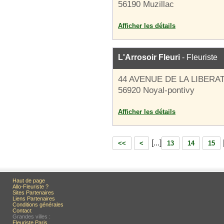
56190 Muzillac
Afficher les détails
L'Arrosoir Fleuri
- Fleuriste
44 AVENUE DE LA LIBERA
56920 Noyal-pontivy
Afficher les détails
[...]
<<
<
13
14
15
Haut de page
Allo-Fleuriste ?
Sites Partenaires
Liens Partenaires
Conditions générales
Contact
Grandes villes :
Fleuriste Paris