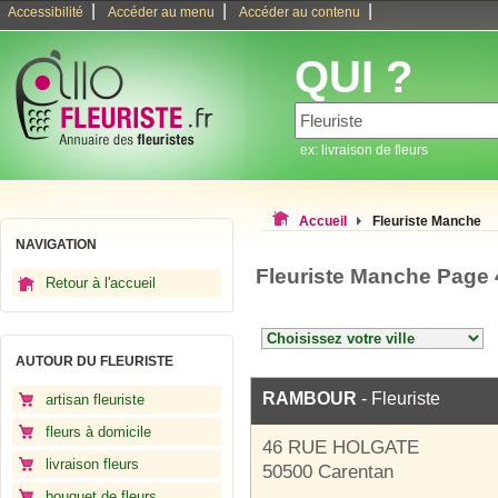
|
|
|
Accessibilité
Accéder au menu
Accéder au contenu
QUI ?
ex: livraison de fleurs
Accueil
Fleuriste Manche
NAVIGATION
Fleuriste Manche Page 
Retour à l'accueil
AUTOUR DU FLEURISTE
RAMBOUR
- Fleuriste
artisan fleuriste
fleurs à domicile
46 RUE HOLGATE
livraison fleurs
50500 Carentan
bouquet de fleurs