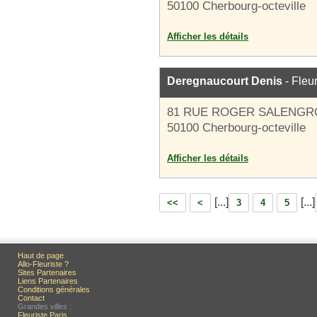
50100 Cherbourg-octeville
Afficher les détails
Deregnaucourt Denis
- Fleur
81 RUE ROGER SALENGR
50100 Cherbourg-octeville
Afficher les détails
[...]
[...]
<<
<
3
4
5
Haut de page
Allo-Fleuriste ?
Sites Partenaires
Liens Partenaires
Conditions générales
Contact
Grandes villes :
Fleuriste Paris