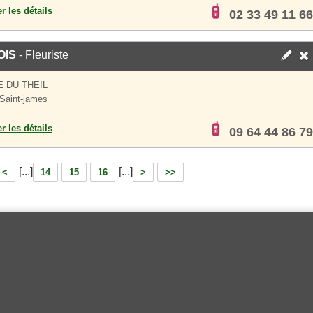
er les détails
02 33 49 11 66
OIS
- Fleuriste
E DU THEIL
Saint-james
er les détails
09 64 44 86 79
[...]
[...]
<
14
15
16
>
>>