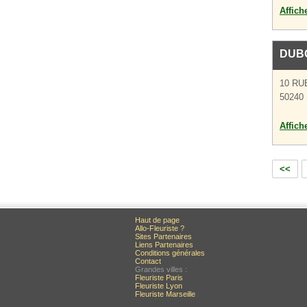
Affich
DUB
10 RU
50240 
Affich
<<
Haut de page
Allo-Fleuriste ?
Sites Partenaires
Liens Partenaires
Conditions générales
Contact
Grandes villes :
Fleuriste Paris
Fleuriste Lyon
Fleuriste Marseille