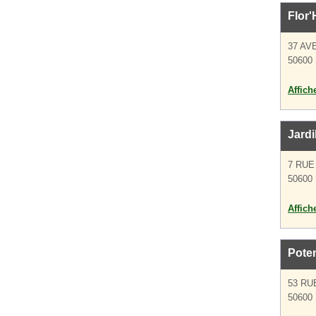
Flor'
37 AV
50600 
Affich
Jardi
7 RU
50600 
Affich
Poten
53 R
50600 