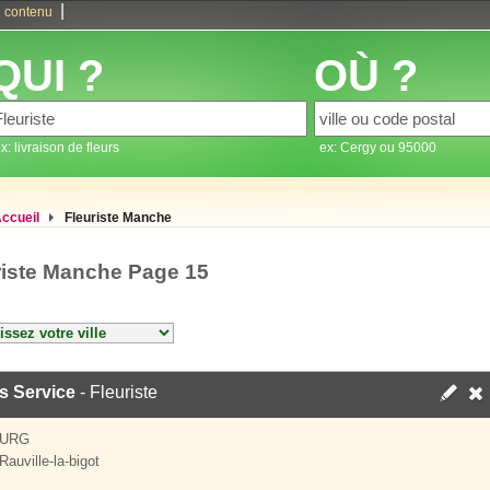
|
 contenu
QUI ?
OÙ ?
x: livraison de fleurs
ex: Cergy ou 95000
ccueil
Fleuriste Manche
riste Manche Page 15
s Service
- Fleuriste
OURG
auville-la-bigot