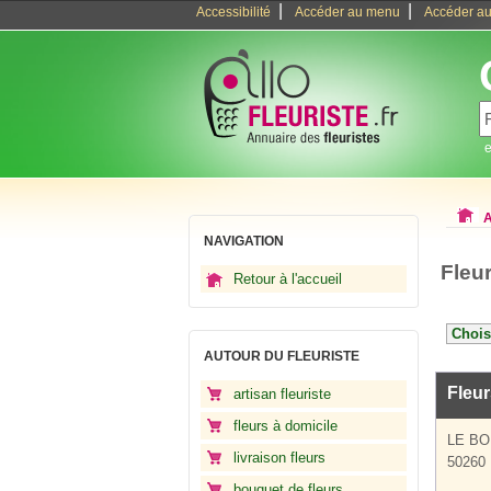
|
|
Accessibilité
Accéder au menu
Accéder au
e
A
NAVIGATION
Fleu
Retour à l'accueil
AUTOUR DU FLEURISTE
Fleur
artisan fleuriste
fleurs à domicile
LE B
livraison fleurs
50260 R
bouquet de fleurs