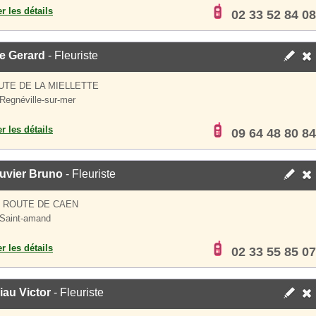
er les détails
02 33 52 84 08
e Gerard
- Fleuriste
UTE DE LA MIELLETTE
Regnéville-sur-mer
er les détails
09 64 48 80 84
uvier Bruno
- Fleuriste
S ROUTE DE CAEN
Saint-amand
er les détails
02 33 55 85 07
au Victor
- Fleuriste