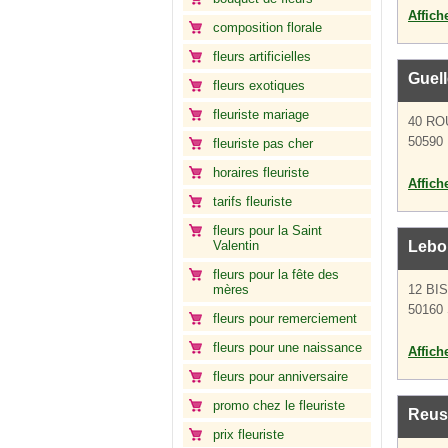
Affich
composition florale
fleurs artificielles
Guell
fleurs exotiques
fleuriste mariage
40 RO
50590 
fleuriste pas cher
horaires fleuriste
Affich
tarifs fleuriste
fleurs pour la Saint
Valentin
Lebo
fleurs pour la fête des
mères
12 BI
50160 
fleurs pour remerciement
fleurs pour une naissance
Affich
fleurs pour anniversaire
promo chez le fleuriste
Reusi
prix fleuriste