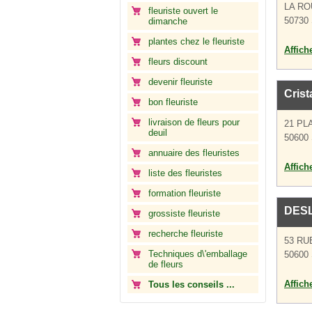
LA RO
fleuriste ouvert le
50730 
dimanche
plantes chez le fleuriste
Affich
fleurs discount
devenir fleuriste
Crist
bon fleuriste
livraison de fleurs pour
21 PL
deuil
50600 
annuaire des fleuristes
Affich
liste des fleuristes
formation fleuriste
DES
grossiste fleuriste
recherche fleuriste
53 R
Techniques d\'emballage
50600 
de fleurs
Affich
Tous les conseils ...