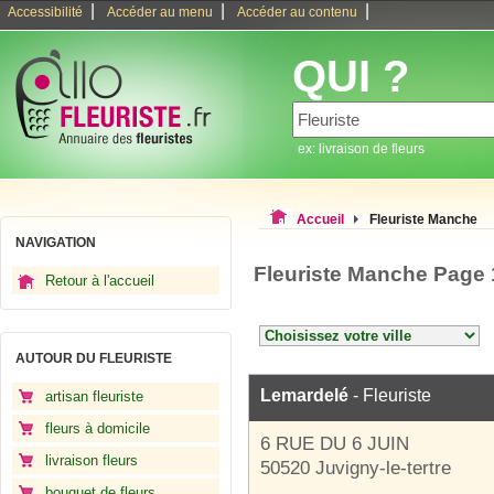
|
|
|
Accessibilité
Accéder au menu
Accéder au contenu
QUI ?
ex: livraison de fleurs
Accueil
Fleuriste Manche
NAVIGATION
Fleuriste Manche Page 
Retour à l'accueil
AUTOUR DU FLEURISTE
Lemardelé
- Fleuriste
artisan fleuriste
fleurs à domicile
6 RUE DU 6 JUIN
livraison fleurs
50520 Juvigny-le-tertre
bouquet de fleurs