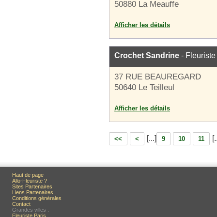
50880 La Meauffe
Afficher les détails
Crochet Sandrine
- Fleuriste
37 RUE BEAUREGARD
50640 Le Teilleul
Afficher les détails
[...]
[.
<<
<
9
10
11
Haut de page
Allo-Fleuriste ?
Sites Partenaires
Liens Partenaires
Conditions générales
Contact
Grandes villes :
Fleuriste Paris