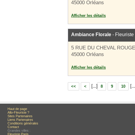
45000 Orléans
Afficher les détails
Ambiance Florale
- Fleuriste
5 RUE DU CHEVAL ROUG
45000 Orléans
Afficher les détails
[...]
[...
<<
<
8
9
10
Haut de page
Allo-Fleuriste ?
Sites Partenaires
Liens Partenaires
Conditions générales
Contact
Grandes villes :
Fleuriste Paris