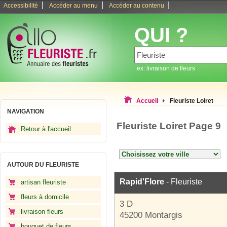
|
|
|
Accessibilité
Accéder au menu
Accéder au contenu
QUI ?
ex: livraison de fleurs
Accueil
Fleuriste Loiret
NAVIGATION
Fleuriste Loiret Page 9
Retour à l'accueil
AUTOUR DU FLEURISTE
Rapid'Flore
- Fleuriste
artisan fleuriste
fleurs à domicile
3 D
livraison fleurs
45200 Montargis
bouquet de fleurs