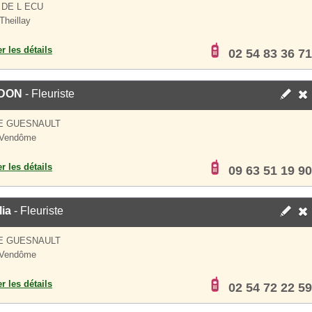
 DE L ECU
Theillay
er les détails
02 54 83 36 71
DON
- Fleuriste
E GUESNAULT
 Vendôme
er les détails
09 63 51 19 90
lia
- Fleuriste
E GUESNAULT
 Vendôme
er les détails
02 54 72 22 59