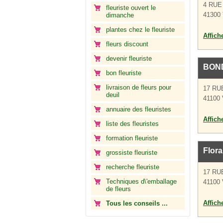
4 RUE
fleuriste ouvert le
41300 
dimanche
plantes chez le fleuriste
Affich
fleurs discount
devenir fleuriste
BON
bon fleuriste
livraison de fleurs pour
17 RU
deuil
41100
annuaire des fleuristes
Affich
liste des fleuristes
formation fleuriste
Flora
grossiste fleuriste
recherche fleuriste
17 RU
Techniques d\'emballage
41100
de fleurs
Affich
Tous les conseils ...