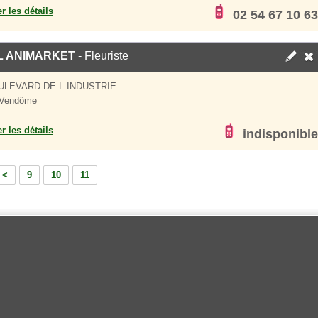
er les détails
02 54 67 10 63
L ANIMARKET
- Fleuriste
ULEVARD DE L INDUSTRIE
 Vendôme
er les détails
indisponible
<
9
10
11