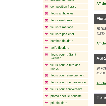
Affich
composition florale
fleurs artificielles
Flora
fleurs exotiques
fleuriste mariage
35 RU
41130 
fleuriste pas cher
horaires fleuriste
Affich
tarifs fleuriste
fleurs pour la Saint
Valentin
AGRA
fleurs pour la fête des
mères
20 F
41230 
fleurs pour remerciement
fleurs pour une naissance
Affich
fleurs pour anniversaire
promo chez le fleuriste
Claud
prix fleuriste