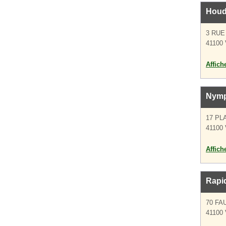
Houd
3 RUE
41100
Affich
Nym
17 PL
41100
Affich
Rapid
70 F
41100