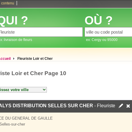
|
 contenu
QUI ?
OÙ ?
x: livraison de fleurs
ex: Cergy ou 95000
ccueil
Fleuriste Loir et Cher
iste Loir et Cher Page 10
LYS DISTRIBUTION SELLES SUR CHER
- Fleuriste
CE DU GENERAL DE GAULLE
Selles-sur-cher