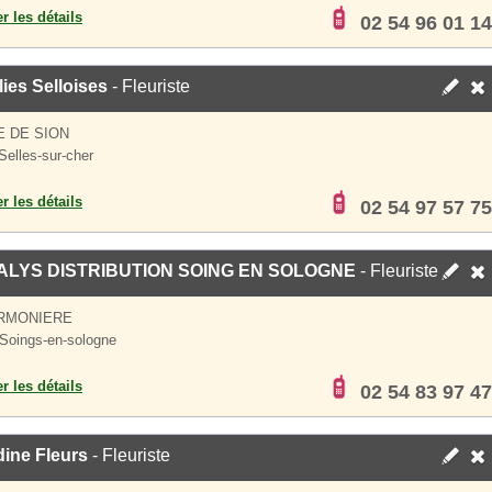
er les détails
02 54 96 01 14
lies Selloises
- Fleuriste
E DE SION
Selles-sur-cher
er les détails
02 54 97 57 75
LYS DISTRIBUTION SOING EN SOLOGNE
- Fleuriste
ORMONIERE
Soings-en-sologne
er les détails
02 54 83 97 47
ine Fleurs
- Fleuriste