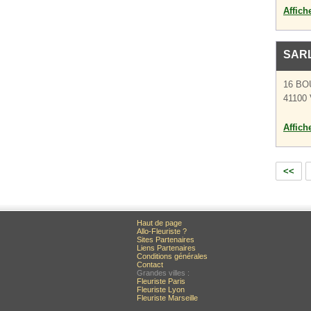
Affich
SAR
16 BO
41100
Affich
<<
Haut de page
Allo-Fleuriste ?
Sites Partenaires
Liens Partenaires
Conditions générales
Contact
Grandes villes :
Fleuriste Paris
Fleuriste Lyon
Fleuriste Marseille