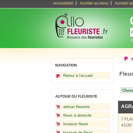
|
|
Accessibilité
Accéder au menu
Accéder au
e
A
NAVIGATION
Fleur
Retour à l'accueil
AUTOUR DU FLEURISTE
AGRA
artisan fleuriste
fleurs à domicile
7 PLA
livraison fleurs
41130 
bouquet de fleurs