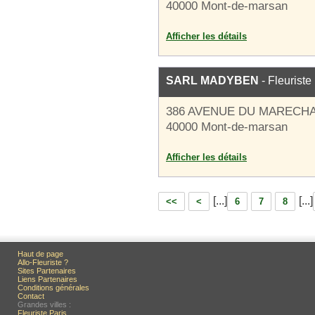
40000 Mont-de-marsan
Afficher les détails
SARL MADYBEN
- Fleuriste
386 AVENUE DU MARECHA
40000 Mont-de-marsan
Afficher les détails
[...]
[...]
<<
<
6
7
8
Haut de page
Allo-Fleuriste ?
Sites Partenaires
Liens Partenaires
Conditions générales
Contact
Grandes villes :
Fleuriste Paris