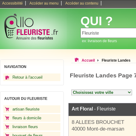
|
|
|
Accessibilité
Accéder au menu
Accéder au contenu
QUI ?
ex: livraison de fleurs
Accueil
Fleuriste Landes
NAVIGATION
Fleuriste Landes Page 
Retour à l'accueil
AUTOUR DU FLEURISTE
Art Floral
- Fleuriste
artisan fleuriste
fleurs à domicile
8 ALLEES BROUCHET
livraison fleurs
40000 Mont-de-marsan
bouquet de fleurs