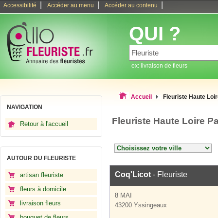
|
|
|
Accessibilité
Accéder au menu
Accéder au contenu
QUI ?
ex: livraison de fleurs
Accueil
Fleuriste Haute Loi
NAVIGATION
Fleuriste Haute Loire P
Retour à l'accueil
AUTOUR DU FLEURISTE
Coq'Licot
- Fleuriste
artisan fleuriste
fleurs à domicile
8 MAI
livraison fleurs
43200 Yssingeaux
bouquet de fleurs