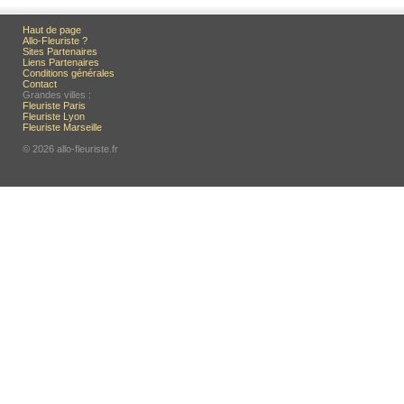
Haut de page
Allo-Fleuriste ?
Sites Partenaires
Liens Partenaires
Conditions générales
Contact
Grandes villes :
Fleuriste Paris
Fleuriste Lyon
Fleuriste Marseille
© 2026 allo-fleuriste.fr