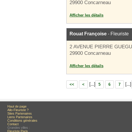
29900 Concarneau
Afficher les détails
Rouat Françoise
- Fleuriste
2 AVENUE PIERRE GUEGU
29900 Concarneau
Afficher les détails
[...]
[...]
<<
<
5
6
7
Haut de page
Allo-Fleuriste ?
Sites Partenaires
Liens Partenaires
Conditions générales
Contact
Grandes villes :
Fleuriste Paris