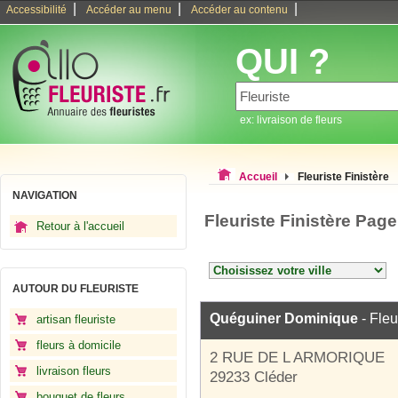
|
|
|
Accessibilité
Accéder au menu
Accéder au contenu
QUI ?
ex: livraison de fleurs
Accueil
Fleuriste Finistère
NAVIGATION
Fleuriste Finistère Page
Retour à l'accueil
AUTOUR DU FLEURISTE
Quéguiner Dominique
- Fleu
artisan fleuriste
fleurs à domicile
2 RUE DE L ARMORIQUE
livraison fleurs
29233 Cléder
bouquet de fleurs