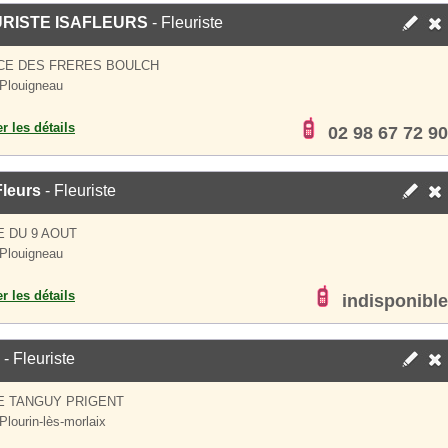
RISTE ISAFLEURS
- Fleuriste
CE DES FRERES BOULCH
Plouigneau
er les détails
02 98 67 72 90
Fleurs
- Fleuriste
E DU 9 AOUT
Plouigneau
er les détails
indisponible
- Fleuriste
E TANGUY PRIGENT
Plourin-lès-morlaix