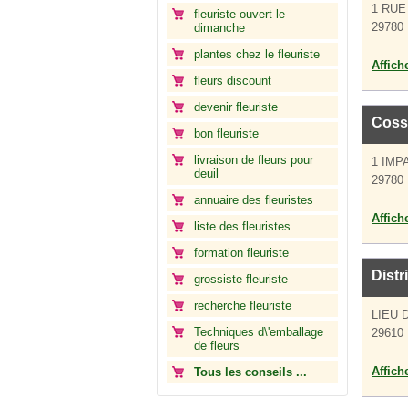
1 RUE
fleuriste ouvert le
29780 
dimanche
plantes chez le fleuriste
Affich
fleurs discount
devenir fleuriste
Coss
bon fleuriste
livraison de fleurs pour
1 IMP
deuil
29780 
annuaire des fleuristes
Affich
liste des fleuristes
formation fleuriste
Distr
grossiste fleuriste
recherche fleuriste
LIEU 
Techniques d\'emballage
29610 
de fleurs
Affich
Tous les conseils ...