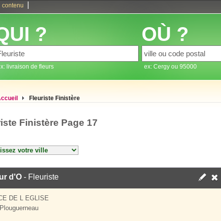
|
 contenu
QUI ?
OÙ ?
x: livraison de fleurs
ex: Cergy ou 95000
ccueil
Fleuriste Finistère
iste Finistère Page 17
ur d'O
- Fleuriste
CE DE L EGLISE
Plouguerneau