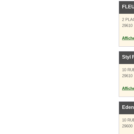
FLEU
2 PLA
29610 
Affich
Styl 
10 RU
29610 
Affich
Eden
10 RU
29600 