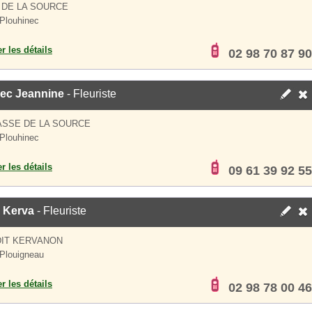
 DE LA SOURCE
Plouhinec
er les détails
02 98 70 87 90
ec Jeannine
- Fleuriste
ASSE DE LA SOURCE
Plouhinec
er les détails
09 61 39 92 55
i Kerva
- Fleuriste
DIT KERVANON
Plouigneau
er les détails
02 98 78 00 46