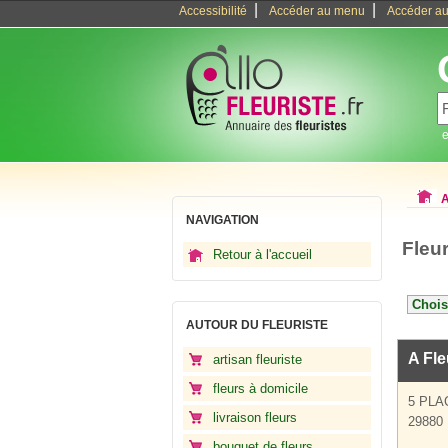
|
|
Accessibilité
Accéder au menu
Accéder au
e
A
NAVIGATION
Fleur
Retour à l'accueil
AUTOUR DU FLEURISTE
A Fle
artisan fleuriste
fleurs à domicile
5 PLA
livraison fleurs
29880 
bouquet de fleurs