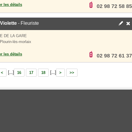
er les détails
02 98 72 58 85
 Violette
- Fleuriste
UE DE LA GARE
Plourin-lès-morlaix
er les détails
02 98 72 61 37
[...]
[...]
<
16
17
18
>
>>