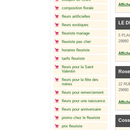
Affich
composition florale
fleurs artificielles
LE D
fleurs exotiques
fleuriste mariage
5 PLA
29880 
fleuriste pas cher
horaires fleuriste
Affich
tarifs fleuriste
fleurs pour la Saint
Valentin
Rose
fleurs pour la fête des
mères
22 RU
29880 
fleurs pour remerciement
fleurs pour une naissance
Affich
fleurs pour anniversaire
promo chez le fleuriste
Coss
prix fleuriste