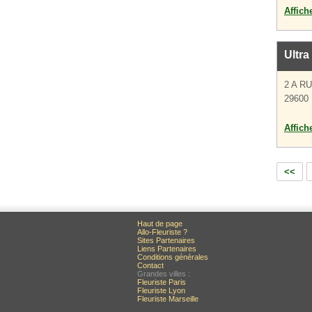
Affich
Ultra
2 A R
29600 
Affich
<<
Haut de page
Allo-Fleuriste ?
Sites Partenaires
Liens Partenaires
Conditions générales
Contact
Grandes villes :
Fleuriste Paris
Fleuriste Lyon
Fleuriste Marseille