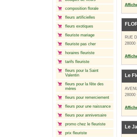
Affich
composition florale
fleurs artificielles
FLO
fleurs exotiques
fleuriste mariage
RUE 
28000 
fleuriste pas cher
horaires fleuriste
Affich
tarifs fleuriste
fleurs pour la Saint
Valentin
Le F
fleurs pour la fête des
mères
AVEN
28000 
fleurs pour remerciement
fleurs pour une naissance
Affich
fleurs pour anniversaire
promo chez le fleuriste
Le Ja
prix fleuriste