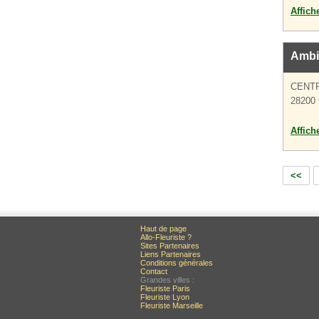
Affich
Ambi
CENT
28200
Affich
<<
Haut de page
Allo-Fleuriste ?
Sites Partenaires
Liens Partenaires
Conditions générales
Contact
Grandes villes :
Fleuriste Paris
Fleuriste Lyon
Fleuriste Marseille