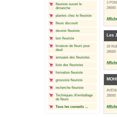
3 PON
fleuriste ouvert le
28000 
dimanche
plantes chez le fleuriste
Affich
fleurs discount
devenir fleuriste
Les 
bon fleuriste
livraison de fleurs pour
28 RU
deuil
28000 
annuaire des fleuristes
Affich
liste des fleuristes
formation fleuriste
MOH
grossiste fleuriste
recherche fleuriste
AVEN
Techniques d\'emballage
28000 
de fleurs
Affich
Tous les conseils ...