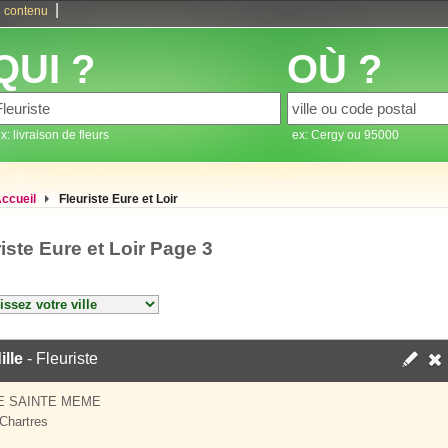
|
 contenu
QUI ?
OÙ ?
x: livraison de fleurs
ex: Cergy ou 95000
ccueil
Fleuriste Eure et Loir
iste Eure et Loir Page 3
ille
- Fleuriste
E SAINTE MEME
Chartres