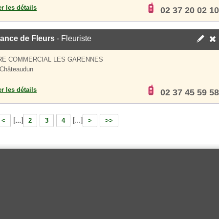
er les détails
02 37 20 02 10
ance de Fleurs
- Fleuriste
RE COMMERCIAL LES GARENNES
 Châteaudun
er les détails
02 37 45 59 58
[...]
[...]
<
2
3
4
>
>>