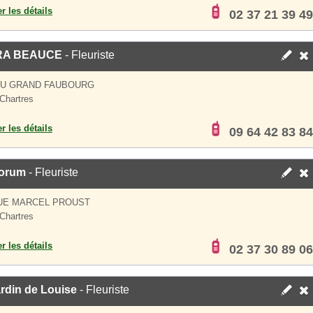
er les détails
02 37 21 39 49
RA BEAUCE
- Fleuriste
DU GRAND FAUBOURG
Chartres
er les détails
09 64 42 83 84
lorum
- Fleuriste
UE MARCEL PROUST
Chartres
er les détails
02 37 30 89 06
rdin de Louise
- Fleuriste