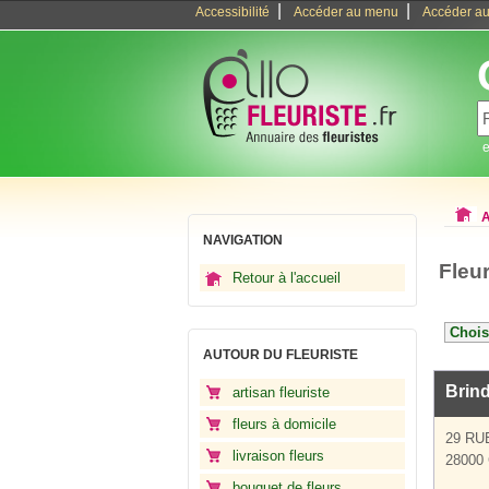
|
|
Accessibilité
Accéder au menu
Accéder au
e
A
NAVIGATION
Fleur
Retour à l'accueil
AUTOUR DU FLEURISTE
Brind
artisan fleuriste
fleurs à domicile
29 RU
livraison fleurs
28000 
bouquet de fleurs