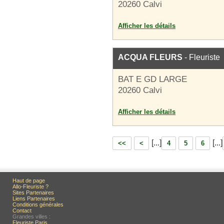
20260 Calvi
Afficher les détails
ACQUA FLEURS
- Fleuriste
BAT E GD LARGE
20260 Calvi
Afficher les détails
[...]
[...]
<<
<
4
5
6
Haut de page
Allo-Fleuriste ?
Sites Partenaires
Liens Partenaires
Conditions générales
Contact
Grandes villes :
Fleuriste Paris