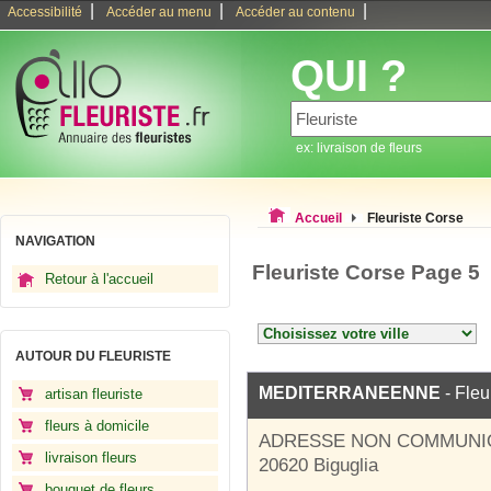
|
|
|
Accessibilité
Accéder au menu
Accéder au contenu
QUI ?
ex: livraison de fleurs
Accueil
Fleuriste Corse
NAVIGATION
Fleuriste Corse Page 5
Retour à l'accueil
AUTOUR DU FLEURISTE
MEDITERRANEENNE
- Fleu
artisan fleuriste
fleurs à domicile
ADRESSE NON COMMUNI
livraison fleurs
20620 Biguglia
bouquet de fleurs