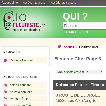
|
|
|
Accessibilité
Accéder au menu
Accéder au contenu
QUI ?
ex: livraison de fleurs
Accueil
Fleuriste Cher
NAVIGATION
Fleuriste Cher Page 6
Retour à l'accueil
AUTOUR DU FLEURISTE
Delamotte Patrick
- Fleuriste
artisan fleuriste
fleurs à domicile
3 ROUTE DE BOURGES
livraison fleurs
18220 Les Aix-d'angillon
bouquet de fleurs