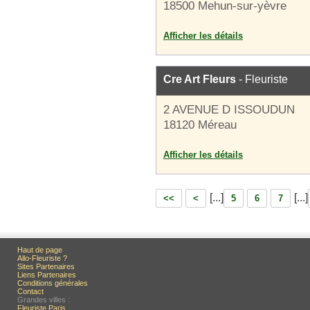
18500 Mehun-sur-yèvre
Afficher les détails
Cre Art Fleurs
- Fleuriste
2 AVENUE D ISSOUDUN
18120 Méreau
Afficher les détails
[...]
[...]
<<
<
5
6
7
Haut de page
Allo-Fleuriste ?
Sites Partenaires
Liens Partenaires
Conditions générales
Contact
Grandes villes :
Fleuriste Paris