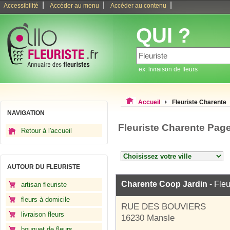
|
|
|
Accessibilité
Accéder au menu
Accéder au contenu
QUI ?
ex: livraison de fleurs
Accueil
Fleuriste Charente
NAVIGATION
Fleuriste Charente Pag
Retour à l'accueil
AUTOUR DU FLEURISTE
Charente Coop Jardin
- Fleu
artisan fleuriste
fleurs à domicile
RUE DES BOUVIERS
livraison fleurs
16230 Mansle
bouquet de fleurs