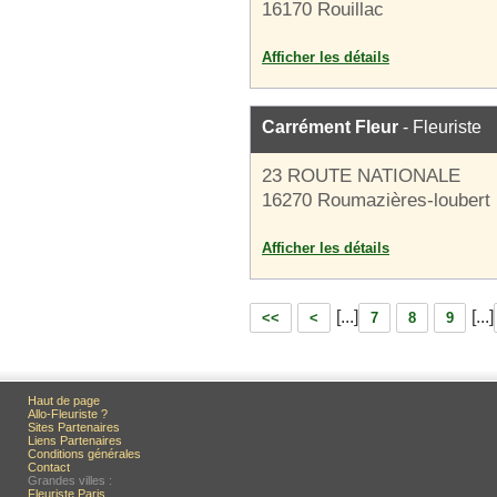
16170 Rouillac
Afficher les détails
Carrément Fleur
- Fleuriste
23 ROUTE NATIONALE
16270 Roumazières-loubert
Afficher les détails
[...]
[...]
<<
<
7
8
9
Haut de page
Allo-Fleuriste ?
Sites Partenaires
Liens Partenaires
Conditions générales
Contact
Grandes villes :
Fleuriste Paris