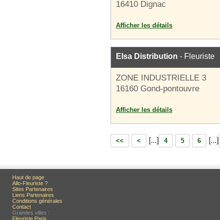
16410 Dignac
Afficher les détails
Elsa Distribution
- Fleuriste
ZONE INDUSTRIELLE 3
16160 Gond-pontouvre
Afficher les détails
[...]
[...]
<<
<
4
5
6
Haut de page
Allo-Fleuriste ?
Sites Partenaires
Liens Partenaires
Conditions générales
Contact
Grandes villes :
Fleuriste Paris