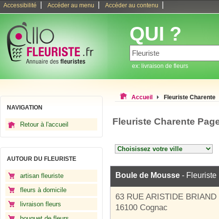
|
|
|
Accessibilité
Accéder au menu
Accéder au contenu
QUI ?
ex: livraison de fleurs
Accueil
Fleuriste Charente
NAVIGATION
Fleuriste Charente Pag
Retour à l'accueil
AUTOUR DU FLEURISTE
Boule de Mousse
- Fleuriste
artisan fleuriste
fleurs à domicile
63 RUE ARISTIDE BRIAND
livraison fleurs
16100 Cognac
bouquet de fleurs