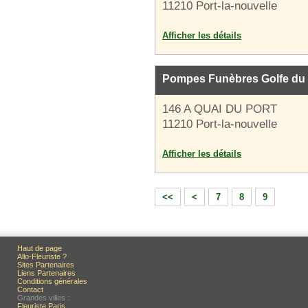
11210 Port-la-nouvelle
Afficher les détails
Pompes Funèbres Golfe du
146 A QUAI DU PORT
11210 Port-la-nouvelle
Afficher les détails
<<
<
7
8
9
Haut de page
Allo-Fleuriste ?
Sites Partenaires
Liens Partenaires
Conditions générales
Contact
Grandes villes :
Fleuriste Paris