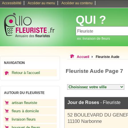
|
|
|
Accessibilité
Accéder au menu
Accéder au contenu
QUI ?
ex: livraison de fleurs
Accueil
Fleuriste Aude
NAVIGATION
Fleuriste Aude Page 7
Retour à l'accueil
AUTOUR DU FLEURISTE
Jour de Roses
- Fleuriste
artisan fleuriste
fleurs à domicile
52 BOULEVARD DU GENE
livraison fleurs
11100 Narbonne
bouquet de fleurs