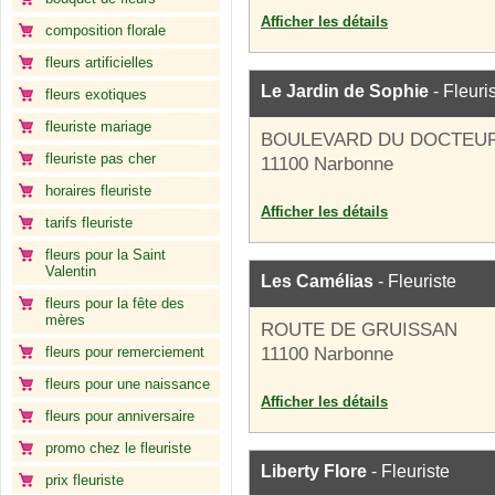
Afficher les détails
composition florale
fleurs artificielles
Le Jardin de Sophie
- Fleuri
fleurs exotiques
fleuriste mariage
BOULEVARD DU DOCTEU
fleuriste pas cher
11100 Narbonne
horaires fleuriste
Afficher les détails
tarifs fleuriste
fleurs pour la Saint
Valentin
Les Camélias
- Fleuriste
fleurs pour la fête des
mères
ROUTE DE GRUISSAN
fleurs pour remerciement
11100 Narbonne
fleurs pour une naissance
Afficher les détails
fleurs pour anniversaire
promo chez le fleuriste
Liberty Flore
- Fleuriste
prix fleuriste