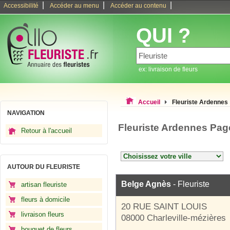
|
|
|
Accessibilité
Accéder au menu
Accéder au contenu
QUI ?
ex: livraison de fleurs
Accueil
Fleuriste Ardennes
NAVIGATION
Fleuriste Ardennes Pag
Retour à l'accueil
AUTOUR DU FLEURISTE
Belge Agnès
- Fleuriste
artisan fleuriste
fleurs à domicile
20 RUE SAINT LOUIS
livraison fleurs
08000 Charleville-mézières
bouquet de fleurs