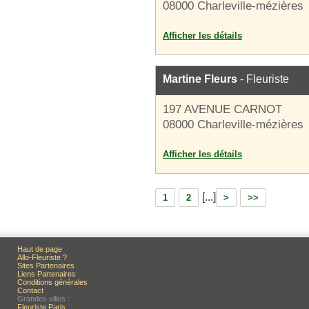
08000 Charleville-mézières
Afficher les détails
Martine Fleurs
- Fleuriste
197 AVENUE CARNOT
08000 Charleville-mézières
Afficher les détails
[...]
1
2
>
>>
Haut de page
Allo-Fleuriste ?
Sites Partenaires
Liens Partenaires
Conditions générales
Contact
Grandes villes :
Fleuriste Paris