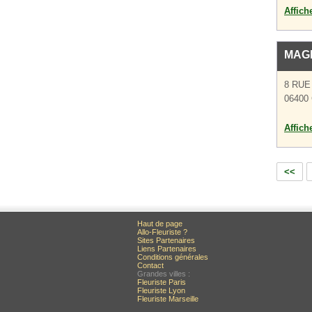
Affich
MAGE
8 RUE
06400
Affich
<<
Haut de page
Allo-Fleuriste ?
Sites Partenaires
Liens Partenaires
Conditions générales
Contact
Grandes villes :
Fleuriste Paris
Fleuriste Lyon
Fleuriste Marseille