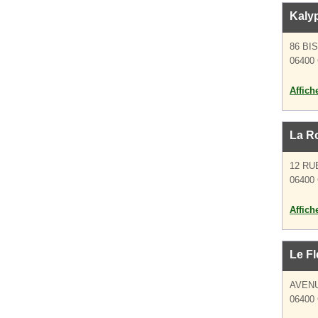
Kaly
86 BI
06400
Affich
La R
12 RU
06400
Affich
Le Fl
AVEN
06400