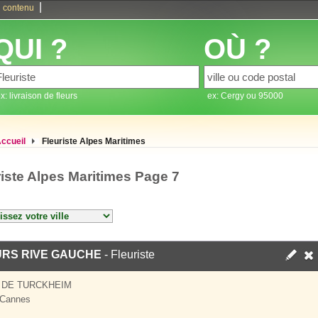
|
 contenu
QUI ?
OÙ ?
x: livraison de fleurs
ex: Cergy ou 95000
ccueil
Fleuriste Alpes Maritimes
riste Alpes Maritimes Page 7
URS RIVE GAUCHE
- Fleuriste
 DE TURCKHEIM
 Cannes