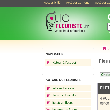
|
|
Accessibilité
Accéder au menu
Accéder au
e
A
NAVIGATION
Fleu
Retour à l'accueil
AUTOUR DU FLEURISTE
FLE
artisan fleuriste
fleurs à domicile
4 RUE
livraison fleurs
06400
bouquet de fleurs