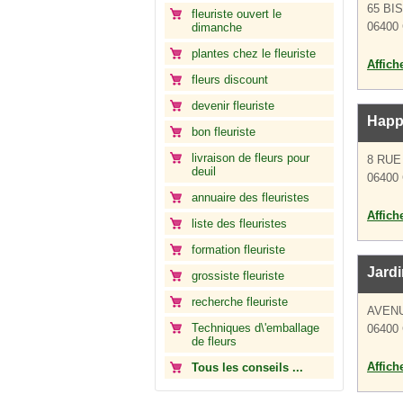
65 BI
fleuriste ouvert le
06400
dimanche
plantes chez le fleuriste
Affich
fleurs discount
devenir fleuriste
Happ
bon fleuriste
livraison de fleurs pour
8 RU
deuil
06400
annuaire des fleuristes
Affich
liste des fleuristes
formation fleuriste
Jardi
grossiste fleuriste
recherche fleuriste
AVEN
Techniques d\'emballage
06400
de fleurs
Affich
Tous les conseils ...