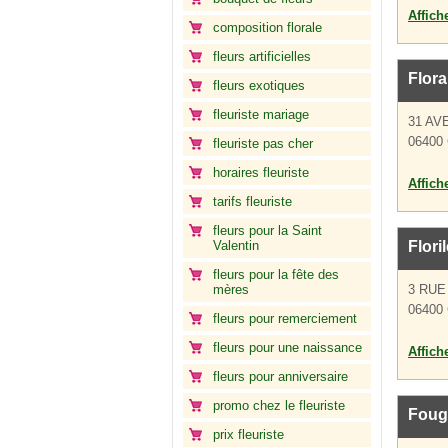
Affich
composition florale
fleurs artificielles
Flora
fleurs exotiques
fleuriste mariage
31 AV
06400
fleuriste pas cher
horaires fleuriste
Affich
tarifs fleuriste
fleurs pour la Saint
Valentin
Flori
fleurs pour la fête des
mères
3 RUE
06400
fleurs pour remerciement
fleurs pour une naissance
Affich
fleurs pour anniversaire
promo chez le fleuriste
Foug
prix fleuriste