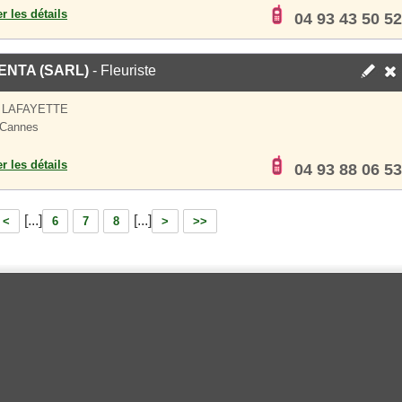
er les détails
04 93 43 50 52
NTA (SARL)
- Fleuriste
 LAFAYETTE
 Cannes
er les détails
04 93 88 06 53
[...]
[...]
<
6
7
8
>
>>