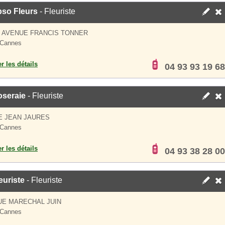
pso Fleurs
- Fleuriste
S AVENUE FRANCIS TONNER
 Cannes
er les détails
04 93 93 19 68
oseraie
- Fleuriste
E JEAN JAURES
 Cannes
er les détails
04 93 38 28 00
euriste
- Fleuriste
UE MARECHAL JUIN
 Cannes