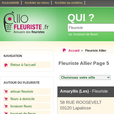
|
|
|
Accessibilité
Accéder au menu
Accéder au contenu
QUI ?
ex: livraison de fleurs
Accueil
Fleuriste Allier
NAVIGATION
Fleuriste Allier Page 5
Retour à l'accueil
AUTOUR DU FLEURISTE
Amaryllis (Les)
- Fleuriste
artisan fleuriste
fleurs à domicile
58 RUE ROOSEVELT
livraison fleurs
03120 Lapalisse
bouquet de fleurs