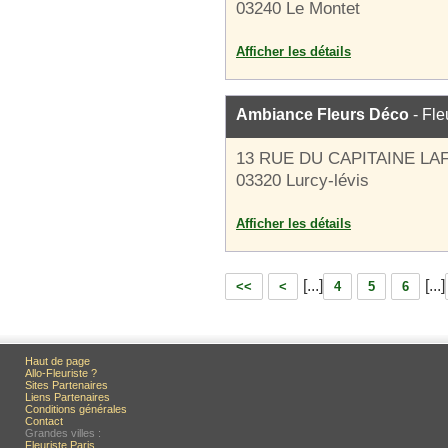
03240 Le Montet
Afficher les détails
Ambiance Fleurs Déco
- Fle
13 RUE DU CAPITAINE L
03320 Lurcy-lévis
Afficher les détails
[...]
[...]
<<
<
4
5
6
Haut de page
Allo-Fleuriste ?
Sites Partenaires
Liens Partenaires
Conditions générales
Contact
Grandes villes :
Fleuriste Paris