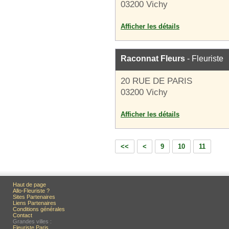
03200 Vichy
Afficher les détails
Raconnat Fleurs
- Fleuriste
20 RUE DE PARIS
03200 Vichy
Afficher les détails
<<
<
9
10
11
Haut de page
Allo-Fleuriste ?
Sites Partenaires
Liens Partenaires
Conditions générales
Contact
Grandes villes :
Fleuriste Paris