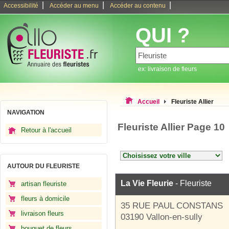
|
|
|
Accessibilité
Accéder au menu
Accéder au contenu
QUI ?
ex: livraison de fleurs
Accueil
Fleuriste Allier
NAVIGATION
Fleuriste Allier Page 10
Retour à l'accueil
AUTOUR DU FLEURISTE
La Vie Fleurie
- Fleuriste
artisan fleuriste
fleurs à domicile
35 RUE PAUL CONSTANS
livraison fleurs
03190 Vallon-en-sully
bouquet de fleurs