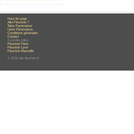
Haut de page
Allo-Fleuriste ?
Sites Partenaires
Liens Partenaires
Conditions générales
Contact
Grandes villes :
Fleuriste Paris
Fleuriste Lyon
Fleuriste Marseille
© 2026 allo-fleuriste.fr