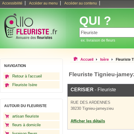
|
|
|
Accessibilité
Accéder au menu
Accéder au contenu
QUI ?
ex: livraison de fleurs
Accueil
Isère
Fleuriste 
NAVIGATION
Fleuriste Tignieu-jamey
Retour à l'accueil
Fleuriste Isère
CERISIER
- Fleuriste
RUE DES ARDENNES
AUTOUR DU FLEURISTE
38230 Tignieu-jameyzieu
artisan fleuriste
Afficher les détails
fleurs à domicile
livraison fleurs