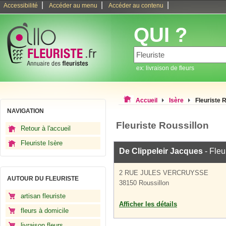
|
|
|
Accessibilité
Accéder au menu
Accéder au contenu
QUI ?
ex: livraison de fleurs
Accueil
Isère
Fleuriste 
NAVIGATION
Fleuriste Roussillon
Retour à l'accueil
Fleuriste Isère
De Clippeleir Jacques
- Fleu
2 RUE JULES VERCRUYSSE
AUTOUR DU FLEURISTE
38150 Roussillon
artisan fleuriste
Afficher les détails
fleurs à domicile
livraison fleurs