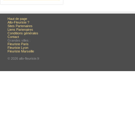
Haut de page
Allo-Fleuriste ?
Sites Partenaires
Liens Partenaires
Conditions générales
Contact
Grandes villes :
Fleuriste Paris
Fleuriste Lyon
Fleuriste Marseille
© 2026 allo-fleuriste.fr