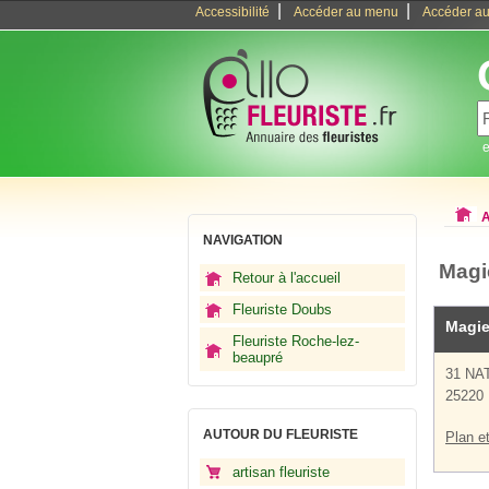
|
|
Accessibilité
Accéder au menu
Accéder au
e
A
NAVIGATION
Magi
Retour à l'accueil
Fleuriste Doubs
Magie
Fleuriste Roche-lez-
beaupré
31 NA
25220 
AUTOUR DU FLEURISTE
Plan et
artisan fleuriste