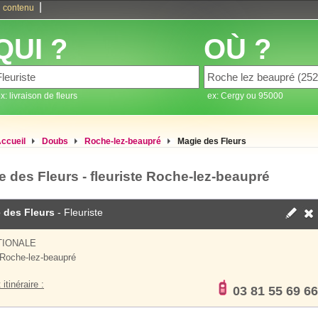
|
 contenu
QUI ?
OÙ ?
x: livraison de fleurs
ex: Cergy ou 95000
ccueil
Doubs
Roche-lez-beaupré
Magie des Fleurs
e des Fleurs - fleuriste Roche-lez-beaupré
 des Fleurs
- Fleuriste
TIONALE
Roche-lez-beaupré
 itinéraire :
03 81 55 69 66