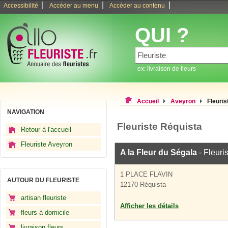
|
|
|
Accessibilité
Accéder au menu
Accéder au contenu
QUI ?
ex: livraison de fleurs
Accueil
Aveyron
Fleuris
NAVIGATION
Fleuriste Réquista
Retour à l'accueil
Fleuriste Aveyron
A la Fleur du Ségala
- Fleuri
1 PLACE FLAVIN
AUTOUR DU FLEURISTE
12170 Réquista
artisan fleuriste
Afficher les détails
fleurs à domicile
livraison fleurs