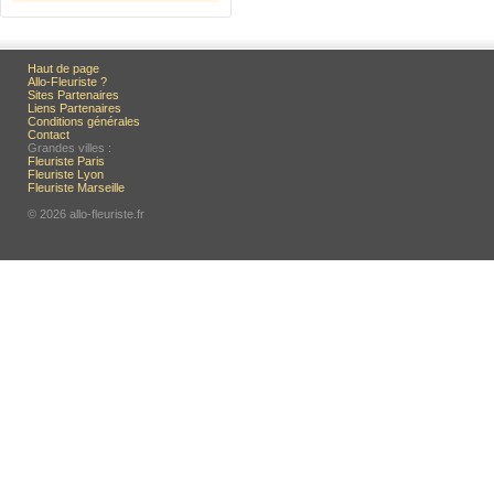
Haut de page
Allo-Fleuriste ?
Sites Partenaires
Liens Partenaires
Conditions générales
Contact
Grandes villes :
Fleuriste Paris
Fleuriste Lyon
Fleuriste Marseille
© 2026 allo-fleuriste.fr