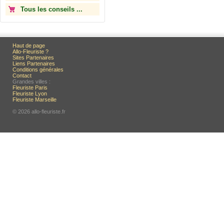
Tous les conseils ...
Haut de page
Allo-Fleuriste ?
Sites Partenaires
Liens Partenaires
Conditions générales
Contact
Grandes villes :
Fleuriste Paris
Fleuriste Lyon
Fleuriste Marseille
© 2026 allo-fleuriste.fr