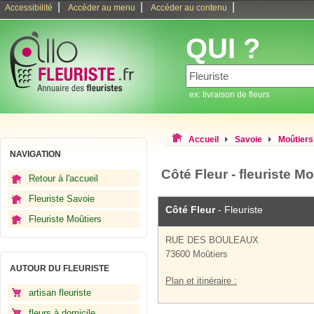
|
|
|
Accessibilité
Accéder au menu
Accéder au contenu
QUI ?
ex: livraison de fleurs
Accueil
Savoie
Moûtiers
NAVIGATION
Côté Fleur - fleuriste Mo
Retour à l'accueil
Fleuriste Savoie
Côté Fleur
- Fleuriste
Fleuriste Moûtiers
RUE DES BOULEAUX
73600 Moûtiers
AUTOUR DU FLEURISTE
Plan et itinéraire :
artisan fleuriste
fleurs à domicile