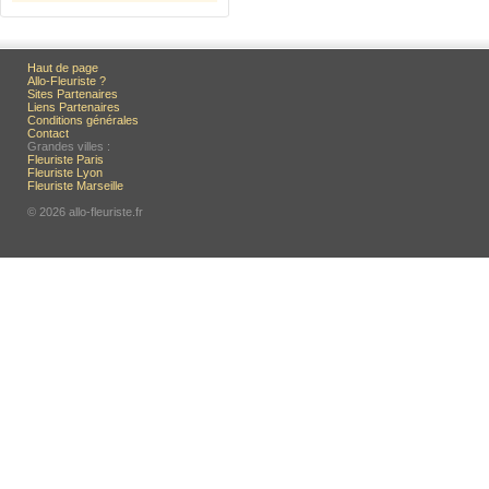
Haut de page
Allo-Fleuriste ?
Sites Partenaires
Liens Partenaires
Conditions générales
Contact
Grandes villes :
Fleuriste Paris
Fleuriste Lyon
Fleuriste Marseille
© 2026 allo-fleuriste.fr