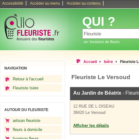
|
|
|
Accessibilité
Accéder au menu
Accéder au contenu
QUI ?
ex: livraison de fleurs
Accueil
Isère
Fleuriste 
NAVIGATION
Fleuriste Le Versoud
Retour à l'accueil
Fleuriste Isère
Au Jardin de Béatrix
- Fleuri
12 RUE DE L OISEAU
AUTOUR DU FLEURISTE
38420 Le Versoud
artisan fleuriste
Afficher les détails
fleurs à domicile
livraison fleurs