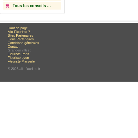
Tous les conseils ...
Haut de page
Allo-Fleuriste ?
Sites Partenaires
Liens Partenaires
Conditions générales
Contact
Grandes villes :
Fleuriste Paris
Fleuriste Lyon
Fleuriste Marseille
© 2026 allo-fleuriste.fr