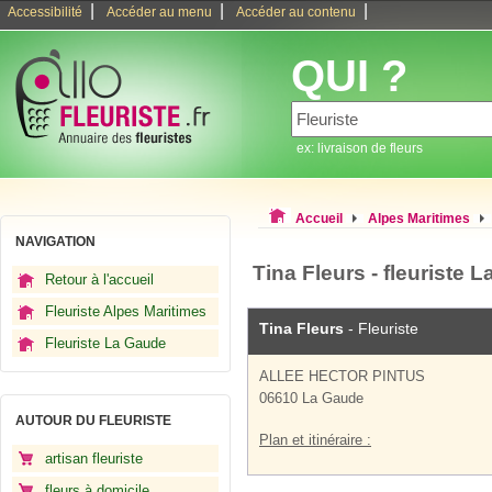
|
|
|
Accessibilité
Accéder au menu
Accéder au contenu
QUI ?
ex: livraison de fleurs
Accueil
Alpes Maritimes
NAVIGATION
Tina Fleurs - fleuriste 
Retour à l'accueil
Fleuriste Alpes Maritimes
Tina Fleurs
- Fleuriste
Fleuriste La Gaude
ALLEE HECTOR PINTUS
06610 La Gaude
AUTOUR DU FLEURISTE
Plan et itinéraire :
artisan fleuriste
fleurs à domicile