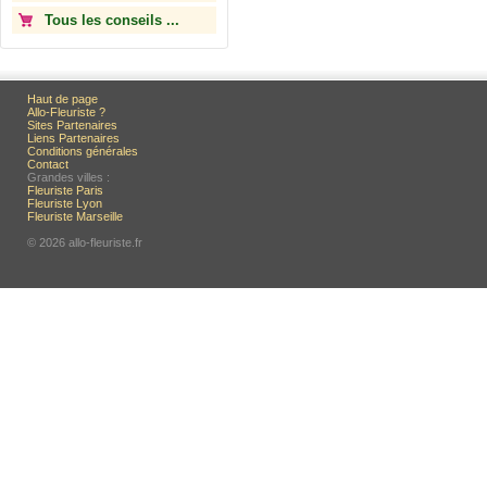
Tous les conseils ...
Haut de page
Allo-Fleuriste ?
Sites Partenaires
Liens Partenaires
Conditions générales
Contact
Grandes villes :
Fleuriste Paris
Fleuriste Lyon
Fleuriste Marseille
© 2026 allo-fleuriste.fr