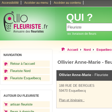
|
|
|
Accessibilité
Accéder au menu
Accéder au contenu
QUI ?
ex: livraison de fleurs
Accueil
Nord
Esquelbec
NAVIGATION
Ollivier Anne-Marie - fl
Retour à l'accueil
Fleuriste Nord
Ollivier Anne-Marie
- Fleuriste
Fleuriste Esquelbecq
188 RUE DE BERGUES
59470 Esquelbecq
AUTOUR DU FLEURISTE
Plan et itinéraire :
artisan fleuriste
fleurs à domicile