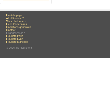
Haut de page
Allo-Fleuriste ?
Sites Partenaires
Liens Partenaires
Conditions générales
Contact
Grandes villes :
Fleuriste Paris
Fleuriste Lyon
Fleuriste Marseille
© 2026 allo-fleuriste.fr