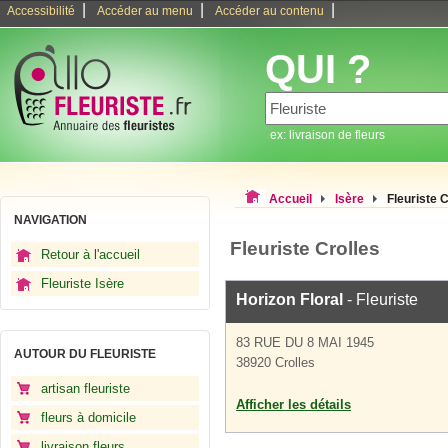
|
|
|
Accessibilité
Accéder au menu
Accéder au contenu
QUI ?
ex: livraison de fleurs
Accueil
Isère
Fleuriste C
NAVIGATION
Fleuriste Crolles
Retour à l'accueil
Fleuriste Isère
Horizon Floral
- Fleuriste
83 RUE DU 8 MAI 1945
AUTOUR DU FLEURISTE
38920 Crolles
artisan fleuriste
Afficher les détails
fleurs à domicile
livraison fleurs