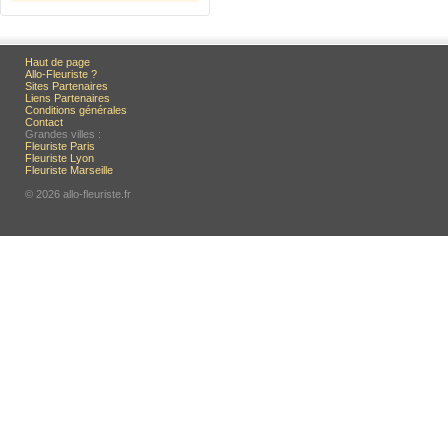
Haut de page
Allo-Fleuriste ?
Sites Partenaires
Liens Partenaires
Conditions générales
Contact
Grandes villes :
Fleuriste Paris
Fleuriste Lyon
Fleuriste Marseille
© 2026 allo-fleuriste.fr