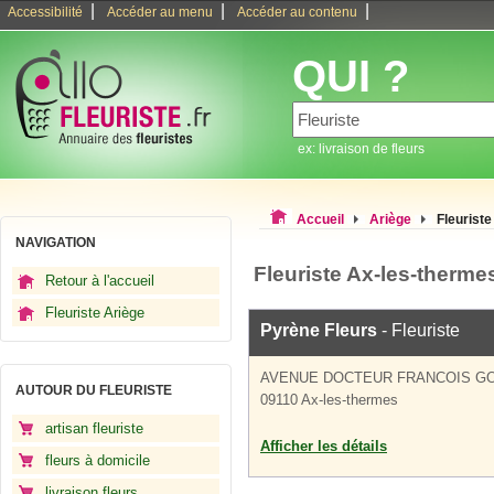
|
|
|
Accessibilité
Accéder au menu
Accéder au contenu
QUI ?
ex: livraison de fleurs
Accueil
Ariège
Fleurist
NAVIGATION
Fleuriste Ax-les-therme
Retour à l'accueil
Fleuriste Ariège
Pyrène Fleurs
- Fleuriste
AVENUE DOCTEUR FRANCOIS 
AUTOUR DU FLEURISTE
09110 Ax-les-thermes
artisan fleuriste
Afficher les détails
fleurs à domicile
livraison fleurs